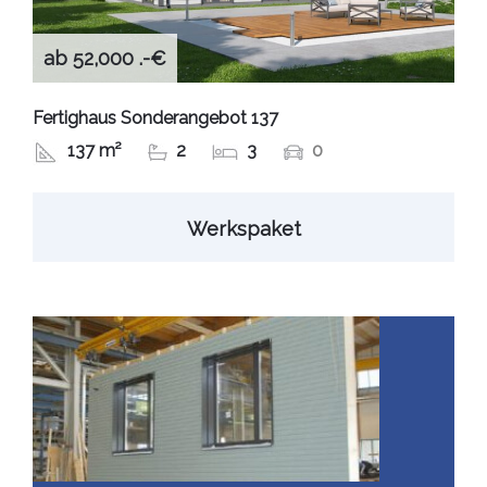
ab 52,000 .-€
Fertighaus Sonderangebot 137
137 m²
2
3
0
Werkspaket