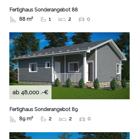
Fertighaus Sonderangebot 88
88 m²
1
2
0
ab 48,000 .-€
Fertighaus Sonderangebot 89
89 m²
2
2
0