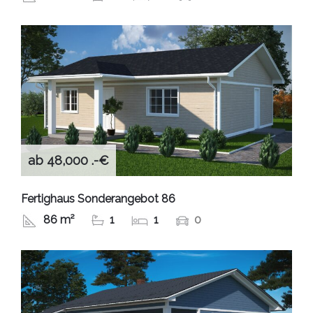
ab 48,000 .-€
Fertighaus Sonderangebot 86
86 m²
1
1
0