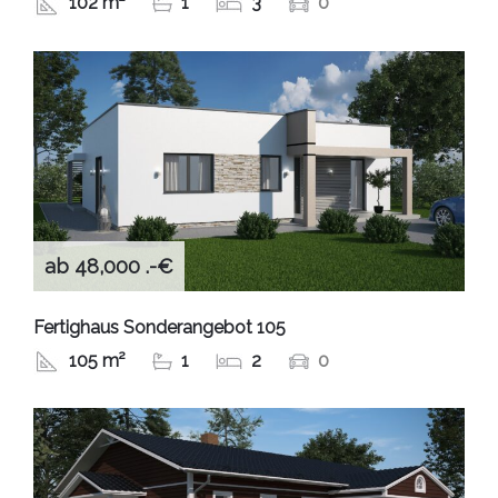
102 m²
1
3
0
ab 48,000 .-€
Fertighaus Sonderangebot 105
105 m²
1
2
0