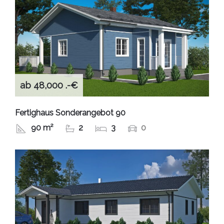
ab 48,000 .-€
Fertighaus Sonderangebot 90
90 m²
2
3
0